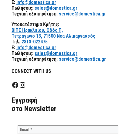
E:
info@domestica.gr
Πωλήσεις:
sales@domestica.gr
Τεχνική εξυπηρέτηση:
service@domestica.gr
Υποκατάστημα Κρήτης:
ΒΙΠΕ Ηρακλείου, Οδός Π,
Τετράγωνο 13, 71500 Νέα Αλικαρνασσός
Τηλ:
2813-022475
E:
info@domestica.gr
Πωλήσεις:
sales@domestica.gr
Τεχνική εξυπηρέτηση:
service@domestica.gr
CONNECT WITH US
Facebook
Instagram
Eγγραφή
στο Newsletter