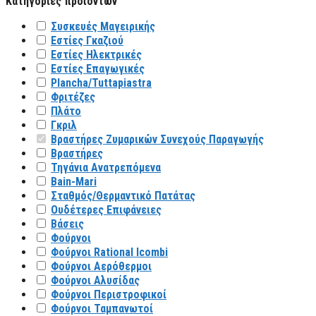
Κατηγορίες προϊόντων
Συσκευές Μαγειρικής
Εστίες Γκαζιού
Εστίες Ηλεκτρικές
Εστίες Επαγωγικές
Plancha/Tuttapiastra
Φριτέζες
Πλάτο
Γκριλ
Βραστήρες Ζυμαρικών Συνεχούς Παραγωγής
Βραστήρες
Τηγάνια Ανατρεπόμενα
Bain-Mari
Σταθμός/Θερμαντικό Πατάτας
Ουδέτερες Επιφάνειες
Βάσεις
Φούρνοι
Φούρνοι Rational Icombi
Φούρνοι Αερόθερμοι
Φούρνοι Αλυσίδας
Φούρνοι Περιστροφικοί
Φούρνοι Ταμπανωτοί