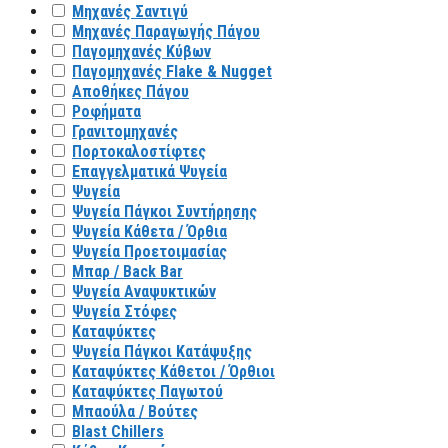
Μηχανές Σαντιγύ
Μηχανές Παραγωγής Πάγου
Παγομηχανές Κύβων
Παγομηχανές Flake & Nugget
Αποθήκες Πάγου
Ροφήματα
Γρανιτομηχανές
Πορτοκαλοστίφτες
Επαγγελματικά Ψυγεία
Ψυγεία
Ψυγεία Πάγκοι Συντήρησης
Ψυγεία Κάθετα / Όρθια
Ψυγεία Προετοιμασίας
Μπαρ / Back Bar
Ψυγεία Αναψυκτικών
Ψυγεία Στόφες
Καταψύκτες
Ψυγεία Πάγκοι Κατάψυξης
Καταψύκτες Κάθετοι / Όρθιοι
Καταψύκτες Παγωτού
Μπαούλα / Βούτες
Blast Chillers