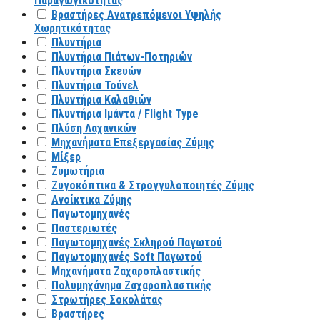
Παραγωγικότητας
Βραστήρες Ανατρεπόμενοι Υψηλής
Χωρητικότητας
Πλυντήρια
Πλυντήρια Πιάτων-Ποτηριών
Πλυντήρια Σκευών
Πλυντήρια Τούνελ
Πλυντήρια Καλαθιών
Πλυντήρια Ιμάντα / Flight Type
Πλύση Λαχανικών
Μηχανήματα Επεξεργασίας Ζύμης
Μίξερ
Ζυμωτήρια
Ζυγοκόπτικα & Στρογγυλοποιητές Ζύμης
Ανοίκτικα Ζύμης
Παγωτομηχανές
Παστεριωτές
Παγωτομηχανές Σκληρού Παγωτού
Παγωτομηχανές Soft Παγωτού
Μηχανήματα Ζαχαροπλαστικής
Πολυμηχάνημα Ζαχαροπλαστικής
Στρωτήρες Σοκολάτας
Βραστήρες