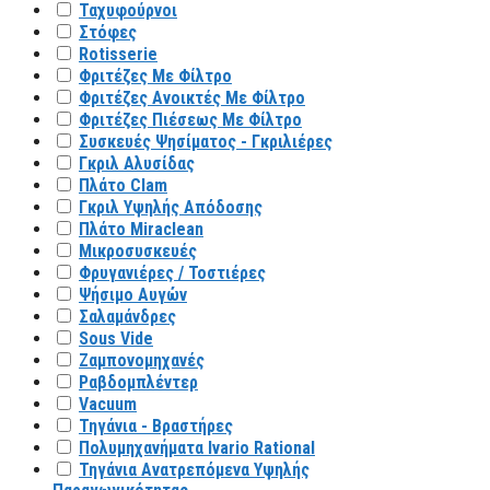
Ταχυφούρνοι
Στόφες
Rotisserie
Φριτέζες Με Φίλτρο
Φριτέζες Ανοικτές Με Φίλτρο
Φριτέζες Πιέσεως Με Φίλτρο
Συσκευές Ψησίματος - Γκριλιέρες
Γκριλ Αλυσίδας
Πλάτο Clam
Γκριλ Υψηλής Απόδοσης
Πλάτο Miraclean
Μικροσυσκευές
Φρυγανιέρες / Τοστιέρες
Ψήσιμο Αυγών
Σαλαμάνδρες
Sous Vide
Ζαμπονομηχανές
Ραβδομπλέντερ
Vacuum
Τηγάνια - Βραστήρες
Πολυμηχανήματα Ivario Rational
Τηγάνια Ανατρεπόμενα Υψηλής