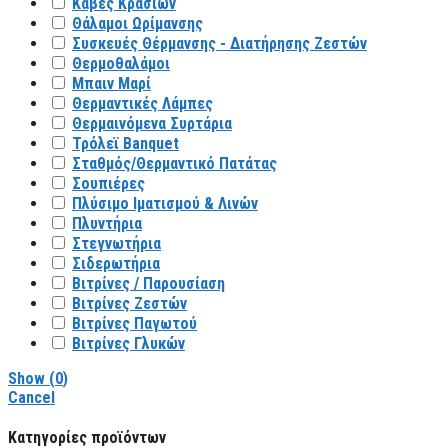
Κάβες Κρασιών
Θάλαμοι Ωρίμανσης
Συσκευές Θέρμανσης - Διατήρησης Ζεστών
Θερμοθαλάμοι
Μπαιν Μαρί
Θερμαντικές Λάμπες
Θερμαινόμενα Συρτάρια
Τρόλεϊ Banquet
Σταθμός/Θερμαντικό Πατάτας
Σουπιέρες
Πλύσιμο Ιματισμού & Λινών
Πλυντήρια
Στεγνωτήρια
Σιδερωτήρια
Βιτρίνες / Παρουσίαση
Βιτρίνες Ζεστών
Βιτρίνες Παγωτού
Βιτρίνες Γλυκών
Show
(
0
)
Cancel
Κατηγορίες προϊόντων