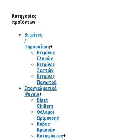
Κατηγορίες
προϊόντων
Βιτρίνες
/
Παρουσίαση
+
Βιτρίνες
Γλυκών
Βιτρίνες
Ζεστών
Βιτρίνες
Παγωτού
Επαγγελματικά
Ψυγεία
+
Blast
Chillers
Θάλαμοι
Ωρίμανσης
Κάβες
Κρασιών
Καταψύκτες
+