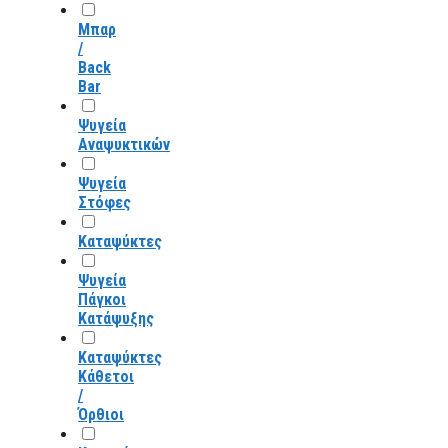
Μπαρ
/
Back
Bar
Ψυγεία
Αναψυκτικών
Ψυγεία
Στόφες
Καταψύκτες
Ψυγεία
Πάγκοι
Κατάψυξης
Καταψύκτες
Κάθετοι
/
Όρθιοι