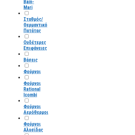
Bain-
Mari
Σταθμός/
Θερμαντικό
Πατάτας
Ουδέτερες
Επιφάνειες
Βάσεις
Φούρνοι
Φούρνοι
Rational
Icombi
Φούρνοι
Αερόθερμοι
Φούρνοι
Αλυσίδας