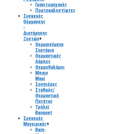
Γρανιτομηχανές
Πορτοκαλοστίφτες
Συσκευές
Θέρμανσης
-
Διατήρησης
Ζεστών
+
Θερμαινόμενα
Συρτάρια
Θερμαντικές
Λάμπες
Θερμοθαλάμοι
Μπαιν
Μαρί
Σουπιέρες
Σταθμός/
Θερμαντικό
Πατάτας
Τρόλεϊ
Banquet
Συσκευές
Μαγειρικής
+
Bain-