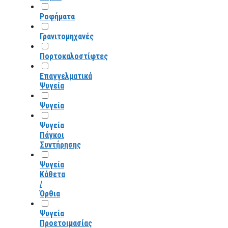
Ροφήματα
Γρανιτομηχανές
Πορτοκαλοστίφτες
Επαγγελματικά
Ψυγεία
Ψυγεία
Ψυγεία
Πάγκοι
Συντήρησης
Ψυγεία
Κάθετα
/
Όρθια
Ψυγεία
Προετοιμασίας