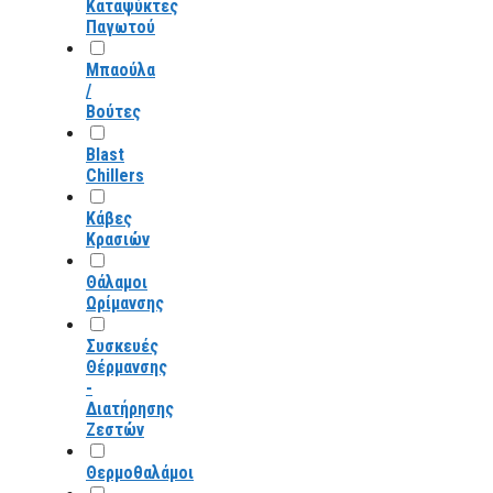
Καταψύκτες
Παγωτού
Μπαούλα
/
Βούτες
Blast
Chillers
Κάβες
Κρασιών
Θάλαμοι
Ωρίμανσης
Συσκευές
Θέρμανσης
-
Διατήρησης
Ζεστών
Θερμοθαλάμοι