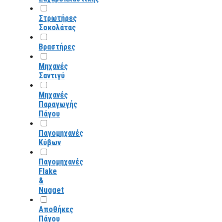
Στρωτήρες
Σοκολάτας
Βραστήρες
Μηχανές
Σαντιγύ
Μηχανές
Παραγωγής
Πάγου
Παγομηχανές
Κύβων
Παγομηχανές
Flake
&
Nugget
Αποθήκες
Πάγου