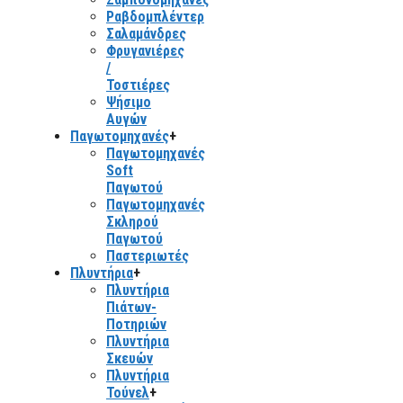
Ραβδομπλέντερ
Σαλαμάνδρες
Φρυγανιέρες
/
Τοστιέρες
Ψήσιμο
Αυγών
Παγωτομηχανές
+
Παγωτομηχανές
Soft
Παγωτού
Παγωτομηχανές
Σκληρού
Παγωτού
Παστεριωτές
Πλυντήρια
+
Πλυντήρια
Πιάτων-
Ποτηριών
Πλυντήρια
Σκευών
Πλυντήρια
Τούνελ
+