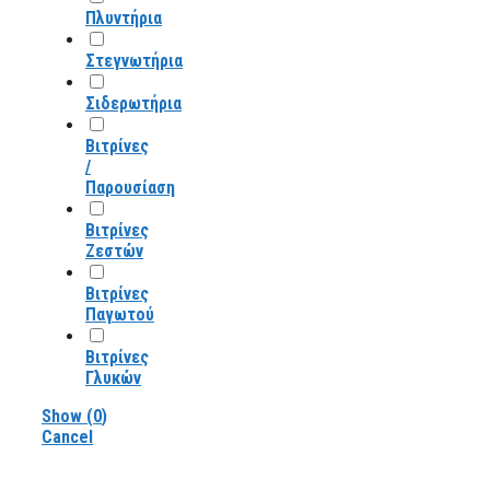
Πλυντήρια
Στεγνωτήρια
Σιδερωτήρια
Βιτρίνες
/
Παρουσίαση
Βιτρίνες
Ζεστών
Βιτρίνες
Παγωτού
Βιτρίνες
Γλυκών
Show
(
0
)
Cancel