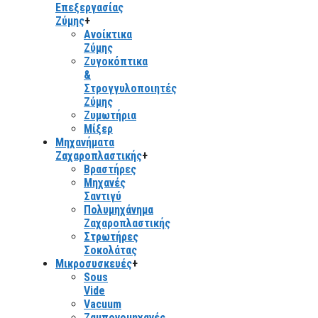
Επεξεργασίας
Ζύμης
+
Ανοίκτικα
Ζύμης
Ζυγοκόπτικα
&
Στρογγυλοποιητές
Ζύμης
Ζυμωτήρια
Μίξερ
Μηχανήματα
Ζαχαροπλαστικής
+
Βραστήρες
Μηχανές
Σαντιγύ
Πολυμηχάνημα
Ζαχαροπλαστικής
Στρωτήρες
Σοκολάτας
Μικροσυσκευές
+
Sous
Vide
Vacuum
Ζαμπονομηχανές