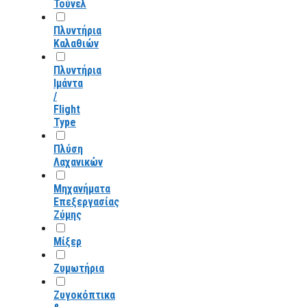
Τούνελ
Πλυντήρια
Καλαθιών
Πλυντήρια
Ιμάντα
/
Flight
Type
Πλύση
Λαχανικών
Μηχανήματα
Επεξεργασίας
Ζύμης
Μίξερ
Ζυμωτήρια
Ζυγοκόπτικα