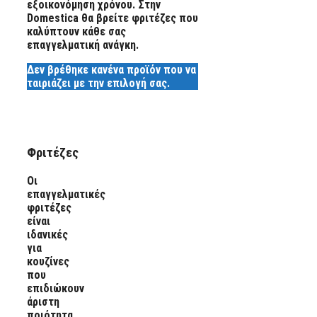
εξοικονόμηση χρόνου. Στην
Domestica θα βρείτε φριτέζες που
καλύπτουν κάθε σας
επαγγελματική ανάγκη.
Δεν βρέθηκε κανένα προϊόν που να
ταιριάζει με την επιλογή σας.
Φριτέζες
Οι
επαγγελματικές
φριτέζες
είναι
ιδανικές
για
κουζίνες
που
επιδιώκουν
άριστη
ποιότητα