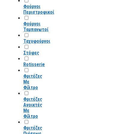
Φούρνοι
Περιστροφικοί
Φούρνοι
Ταμπανωτοί
Ταχυφούρνοι
Στόφες
Rotisserie
Φριτέζες
Με
Φίλτρο
Φριτέζες
Ανοικτές
Με
Φίλτρο
Φριτέζες
Πιέσεως