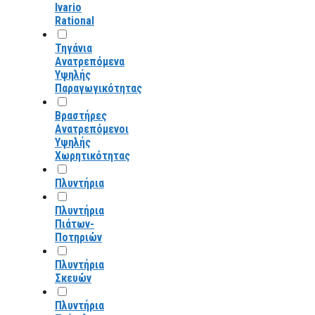
Ivario
Rational
Τηγάνια
Ανατρεπόμενα
Υψηλής
Παραγωγικότητας
Βραστήρες
Ανατρεπόμενοι
Υψηλής
Χωρητικότητας
Πλυντήρια
Πλυντήρια
Πιάτων-
Ποτηριών
Πλυντήρια
Σκευών
Πλυντήρια