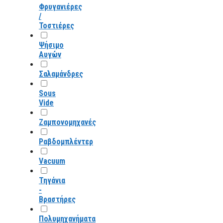
Φρυγανιέρες
/
Τοστιέρες
Ψήσιμο
Αυγών
Σαλαμάνδρες
Sous
Vide
Ζαμπονομηχανές
Ραβδομπλέντερ
Vacuum
Τηγάνια
-
Βραστήρες
Πολυμηχανήματα