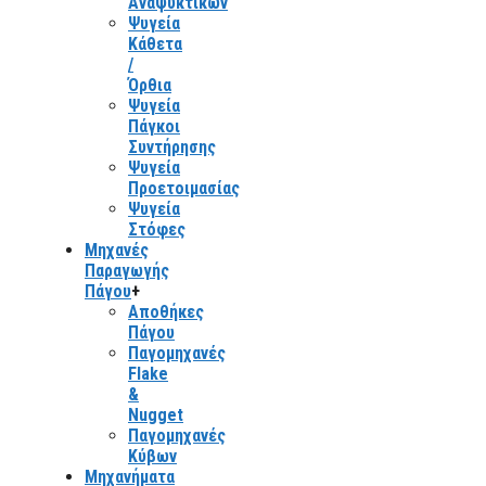
Αναψυκτικών
Ψυγεία
Κάθετα
/
Όρθια
Ψυγεία
Πάγκοι
Συντήρησης
Ψυγεία
Προετοιμασίας
Ψυγεία
Στόφες
Μηχανές
Παραγωγής
Πάγου
+
Αποθήκες
Πάγου
Παγομηχανές
Flake
&
Nugget
Παγομηχανές
Κύβων
Μηχανήματα