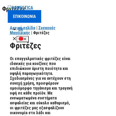
Μετάβαση
Φριτέζες
σε
ΕΠΙΚΟΙΝΩΝΙΑ
περιεχόμενο
Αρχική σελίδα
|
Συσκευές
GR
Μαγειρικής
| Φριτέζες
Μενού
Φριτέζες
Οι επαγγελματικές φριτέζες είναι
ιδανικές για κουζίνες που
επιδιώκουν άριστη ποιότητα και
υψηλή παραγωγικότητα.
Σχεδιασμένες για να αντέχουν στη
συνεχή χρήση, προσφέρουν
ομοιόμορφο τηγάνισμα και τραγανή
υφή σε κάθε προϊόν. Με
ενσωματωμένα συστήματα
ασφαλείας και εύκολο καθαρισμό,
οι φριτέζες μας εξασφαλίζουν
οικονομία στο λάδι και