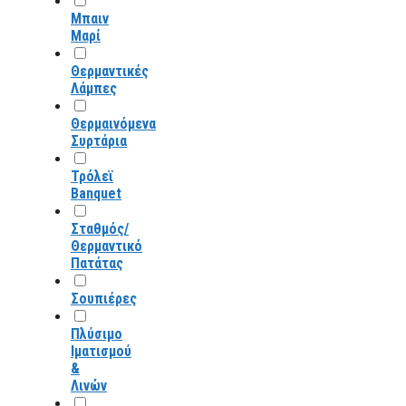
Μπαιν
Μαρί
Θερμαντικές
Λάμπες
Θερμαινόμενα
Συρτάρια
Τρόλεϊ
Banquet
Σταθμός/
Θερμαντικό
Πατάτας
Σουπιέρες
Πλύσιμο
Ιματισμού
&
Λινών