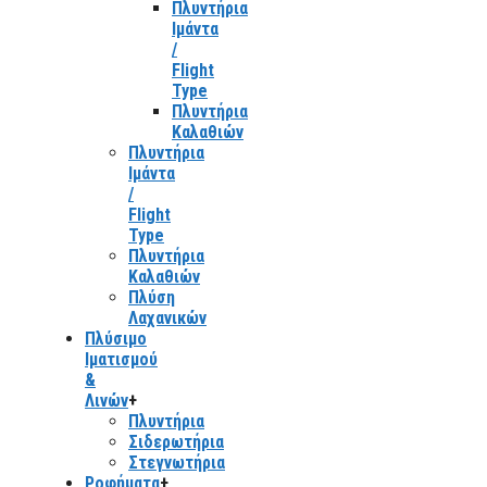
Πλυντήρια
Ιμάντα
/
Flight
Type
Πλυντήρια
Καλαθιών
Πλυντήρια
Ιμάντα
/
Flight
Type
Πλυντήρια
Καλαθιών
Πλύση
Λαχανικών
Πλύσιμο
Ιματισμού
&
Λινών
+
Πλυντήρια
Σιδερωτήρια
Στεγνωτήρια
Ροφήματα
+