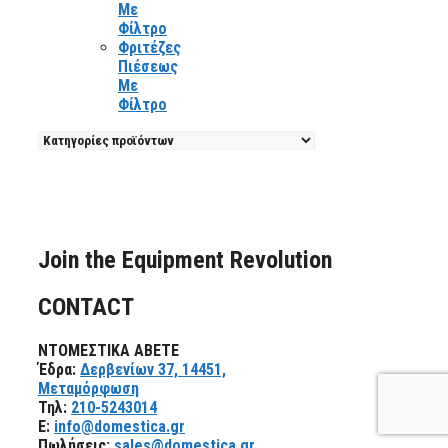
Με
Φίλτρο
Φριτέζες
Πιέσεως
Με
Φίλτρο
Join the Equipment Revolution
CONTACT
ΝΤΟΜΕΣΤΙΚΑ ΑΒΕΤΕ
Έδρα:
Δερβενίων 37, 14451,
Μεταμόρφωση
Τηλ:
210-5243014
E:
info@domestica.gr
Πωλήσεις:
sales@domestica.gr