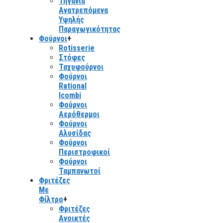
Τηγάνια
Ανατρεπόμενα
Υψηλής
Παραγωγικότητας
Φούρνοι
+
Rotisserie
Στόφες
Ταχυφούρνοι
Φούρνοι
Rational
Icombi
Φούρνοι
Αερόθερμοι
Φούρνοι
Αλυσίδας
Φούρνοι
Περιστροφικοί
Φούρνοι
Ταμπανωτοί
Φριτέζες
Με
Φίλτρο
+
Φριτέζες
Ανοικτές