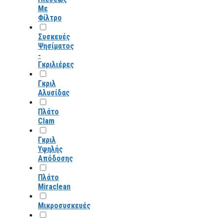
Με
Φίλτρο
Συσκευές
Ψησίματος
-
Γκριλιέρες
Γκριλ
Αλυσίδας
Πλάτο
Clam
Γκριλ
Υψηλής
Απόδοσης
Πλάτο
Miraclean
Μικροσυσκευές