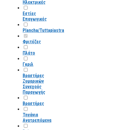
Ηλεκτρικές
Εστίες
Επαγωγικές
Plancha/Tuttapiastra
Φριτέζες
Πλάτο
Γκριλ
Βραστήρες
Ζυμαρικών
Συνεχούς
Παραγωγής
Βραστήρες
Τηγάνια
Ανατρεπόμενα