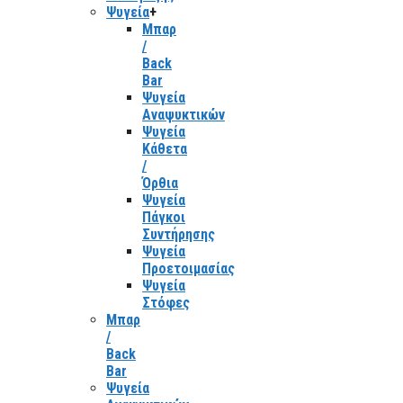
Ψυγεία
+
Μπαρ
/
Back
Bar
Ψυγεία
Αναψυκτικών
Ψυγεία
Κάθετα
/
Όρθια
Ψυγεία
Πάγκοι
Συντήρησης
Ψυγεία
Προετοιμασίας
Ψυγεία
Στόφες
Μπαρ
/
Back
Bar
Ψυγεία