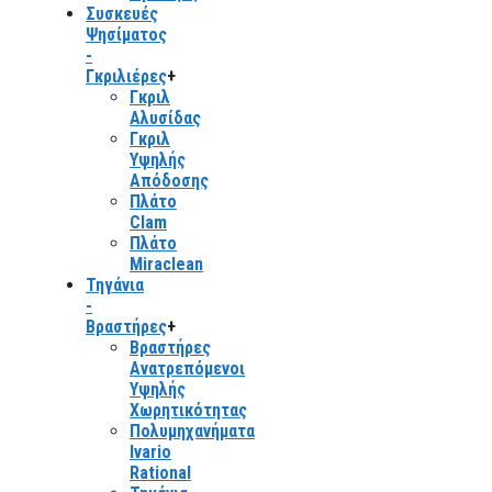
Συσκευές
Ψησίματος
-
Γκριλιέρες
+
Γκριλ
Αλυσίδας
Γκριλ
Υψηλής
Απόδοσης
Πλάτο
Clam
Πλάτο
Miraclean
Τηγάνια
-
Βραστήρες
+
Βραστήρες
Ανατρεπόμενοι
Υψηλής
Χωρητικότητας
Πολυμηχανήματα
Ivario
Rational