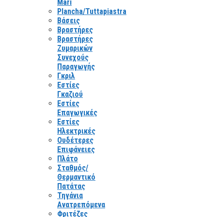
Mari
Plancha/Tuttapiastra
Βάσεις
Βραστήρες
Βραστήρες
Ζυμαρικών
Συνεχούς
Παραγωγής
Γκριλ
Εστίες
Γκαζιού
Εστίες
Επαγωγικές
Εστίες
Ηλεκτρικές
Ουδέτερες
Επιφάνειες
Πλάτο
Σταθμός/
Θερμαντικό
Πατάτας
Τηγάνια
Ανατρεπόμενα
Φριτέζες