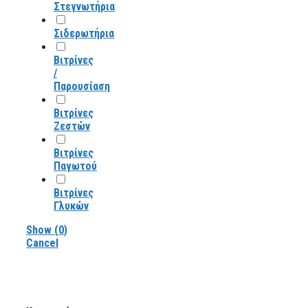
Στεγνωτήρια
Σιδερωτήρια
Βιτρίνες
/
Παρουσίαση
Βιτρίνες
Ζεστών
Βιτρίνες
Παγωτού
Βιτρίνες
Γλυκών
Show
(
0
)
Cancel