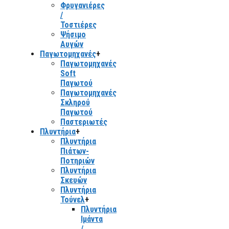
Φρυγανιέρες
/
Τοστιέρες
Ψήσιμο
Αυγών
Παγωτομηχανές
+
Παγωτομηχανές
Soft
Παγωτού
Παγωτομηχανές
Σκληρού
Παγωτού
Παστεριωτές
Πλυντήρια
+
Πλυντήρια
Πιάτων-
Ποτηριών
Πλυντήρια
Σκευών
Πλυντήρια
Τούνελ
+
Πλυντήρια
Ιμάντα
/