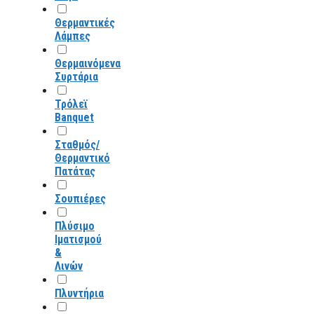
Θερμαντικές
Λάμπες
Θερμαινόμενα
Συρτάρια
Τρόλεϊ
Banquet
Σταθμός/
Θερμαντικό
Πατάτας
Σουπιέρες
Πλύσιμο
Ιματισμού
&
Λινών
Πλυντήρια