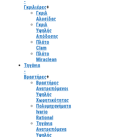
-
Γκριλιέρες
+
Γκριλ
Αλυσίδας
Γκριλ
Υψηλής
Απόδοσης
Πλάτο
Clam
Πλάτο
Miraclean
Τηγάνια
-
Βραστήρες
+
Βραστήρες
Ανατρεπόμενοι
Υψηλής
Χωρητικότητας
Πολυμηχανήματα
Ivario
Rational
Τηγάνια
Ανατρεπόμενα
Υψηλής