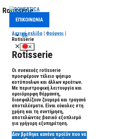
Μετάβαση
Rotisserie
σε
ΕΠΙΚΟΙΝΩΝΙΑ
περιεχόμενο
Αρχική σελίδα
|
Φούρνοι
|
GR
Rotisserie
Μενού
Rotisserie
Οι συσκευές rotisserie
προσφέρουν τέλειο ψήσιμο
κοτόπουλων και άλλων κρεάτων.
Με περιστροφική λειτουργία και
ομοιόμορφη θέρμανση,
διασφαλίζουν ζουμερά και τραγανά
αποτελέσματα. Είναι εύκολες στη
χρήση και τη συντήρηση,
αποτελώντας βασικό εξοπλισμό
για γρήγορη εξυπηρέτηση.
Δεν βρέθηκε κανένα προϊόν που να