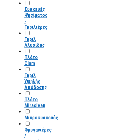
Συσκευές
Ψησίματος
-
Γκριλιέρες
Γκριλ
Αλυσίδας
Πλάτο
Clam
Γκριλ
Υψηλής
Απόδοσης
Πλάτο
Miraclean
Μικροσυσκευές
Φρυγανιέρες
/