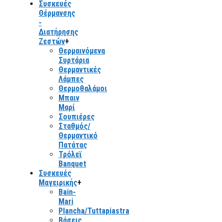
Συσκευές
Θέρμανσης
-
Διατήρησης
Ζεστών
+
Θερμαινόμενα
Συρτάρια
Θερμαντικές
Λάμπες
Θερμοθαλάμοι
Μπαιν
Μαρί
Σουπιέρες
Σταθμός/
Θερμαντικό
Πατάτας
Τρόλεϊ
Banquet
Συσκευές
Μαγειρικής
+
Bain-
Mari
Plancha/Tuttapiastra
Βάσεις