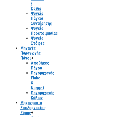
/
Όρθια
Ψυγεία
Πάγκοι
Συντήρησης
Ψυγεία
Προετοιμασίας
Ψυγεία
Στόφες
Μηχανές
Παραγωγής
Πάγου
+
Αποθήκες
Πάγου
Παγομηχανές
Flake
&
Nugget
Παγομηχανές
Κύβων
Μηχανήματα
Επεξεργασίας
Ζύμης
+