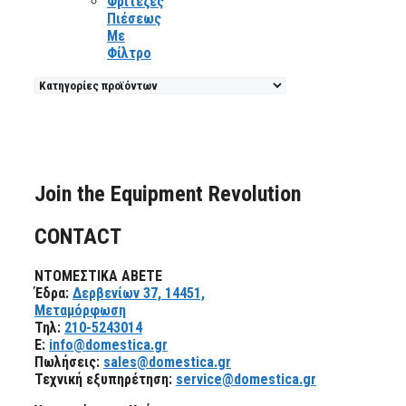
Φριτέζες
Πιέσεως
Με
Φίλτρο
Join the Equipment Revolution
CONTACT
ΝΤΟΜΕΣΤΙΚΑ ΑΒΕΤΕ
Έδρα:
Δερβενίων 37, 14451,
Μεταμόρφωση
Τηλ:
210-5243014
E:
info@domestica.gr
Πωλήσεις:
sales@domestica.gr
Τεχνική εξυπηρέτηση:
service@domestica.gr