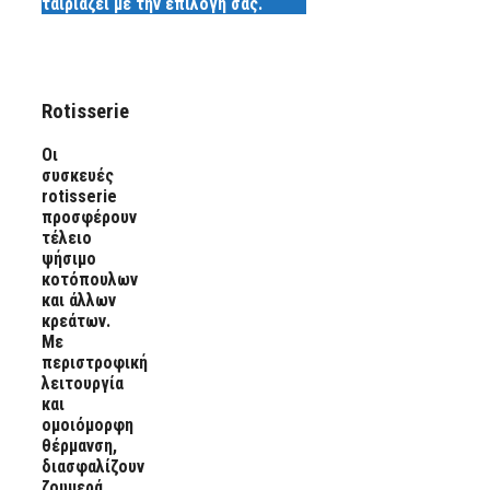
ταιριάζει με την επιλογή σας.
Rotisserie
Οι
συσκευές
rotisserie
προσφέρουν
τέλειο
ψήσιμο
κοτόπουλων
και άλλων
κρεάτων.
Με
περιστροφική
λειτουργία
και
ομοιόμορφη
θέρμανση,
διασφαλίζουν
ζουμερά