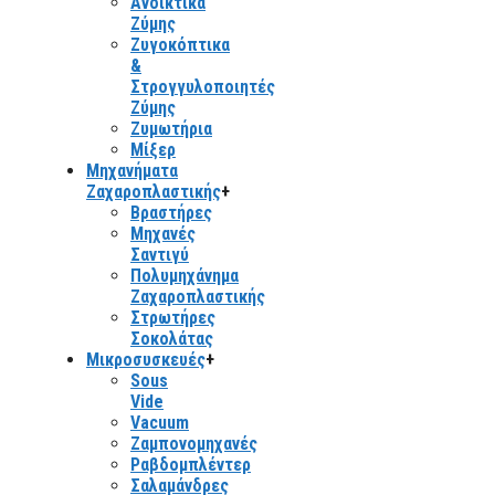
Ανοίκτικα
Ζύμης
Ζυγοκόπτικα
&
Στρογγυλοποιητές
Ζύμης
Ζυμωτήρια
Μίξερ
Μηχανήματα
Ζαχαροπλαστικής
+
Βραστήρες
Μηχανές
Σαντιγύ
Πολυμηχάνημα
Ζαχαροπλαστικής
Στρωτήρες
Σοκολάτας
Μικροσυσκευές
+
Sous
Vide
Vacuum
Ζαμπονομηχανές
Ραβδομπλέντερ
Σαλαμάνδρες