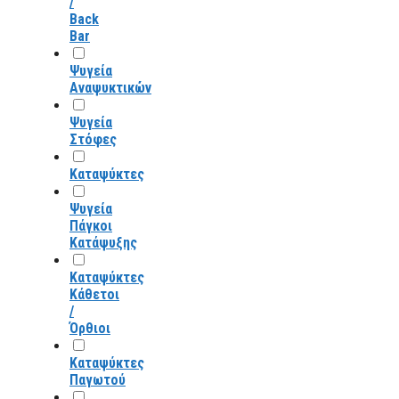
/
Back
Bar
Ψυγεία
Αναψυκτικών
Ψυγεία
Στόφες
Καταψύκτες
Ψυγεία
Πάγκοι
Κατάψυξης
Καταψύκτες
Κάθετοι
/
Όρθιοι
Καταψύκτες
Παγωτού