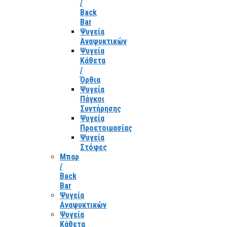
/
Back
Bar
Ψυγεία
Αναψυκτικών
Ψυγεία
Κάθετα
/
Όρθια
Ψυγεία
Πάγκοι
Συντήρησης
Ψυγεία
Προετοιμασίας
Ψυγεία
Στόφες
Μπαρ
/
Back
Bar
Ψυγεία
Αναψυκτικών
Ψυγεία
Κάθετα