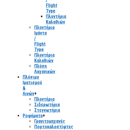
Flight
Type
Πλυντήρια
Καλαθιών
Πλυντήρια
Ιμάντα
/
Flight
Type
Πλυντήρια
Καλαθιών
Πλύση
Λαχανικών
Πλύσιμο
Ιματισμού
&
Λινών
+
Πλυντήρια
Σιδερωτήρια
Στεγνωτήρια
Ροφήματα
+
Γρανιτομηχανές
Πορτοκαλοστίφτες