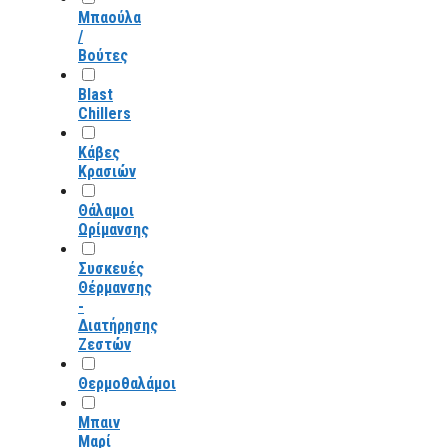
Μπαούλα
/
Βούτες
Blast
Chillers
Κάβες
Κρασιών
Θάλαμοι
Ωρίμανσης
Συσκευές
Θέρμανσης
-
Διατήρησης
Ζεστών
Θερμοθαλάμοι
Μπαιν
Μαρί