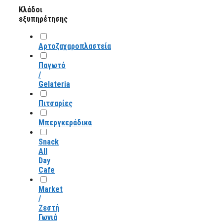
Κλάδοι
εξυπηρέτησης
Αρτοζαχαροπλαστεία
Παγωτό
/
Gelateria
Πιτσαρίες
Μπεργκεράδικα
Snack
All
Day
Cafe
Market
/
Ζεστή
Γωνιά