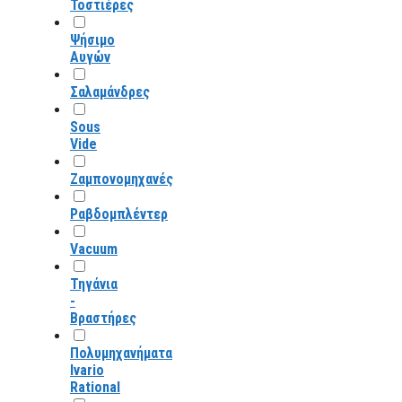
Τοστιέρες
Ψήσιμο
Αυγών
Σαλαμάνδρες
Sous
Vide
Ζαμπονομηχανές
Ραβδομπλέντερ
Vacuum
Τηγάνια
-
Βραστήρες
Πολυμηχανήματα
Ivario
Rational