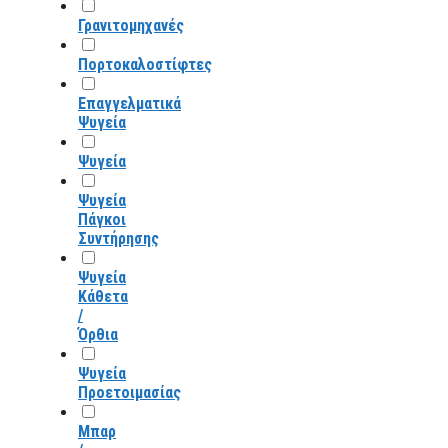
Γρανιτομηχανές
Πορτοκαλοστίφτες
Επαγγελματικά
Ψυγεία
Ψυγεία
Ψυγεία
Πάγκοι
Συντήρησης
Ψυγεία
Κάθετα
/
Όρθια
Ψυγεία
Προετοιμασίας
Μπαρ