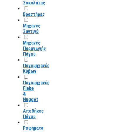
Σοκολάτας
Βραστήρες
Μηχανές
Σαντιγύ
Μηχανές
Παραγωγής
Πάγου
Παγομηχανές
Κύβων
Παγομηχανές
Flake
&
Nugget
Αποθήκες
Πάγου
Ροφήματα