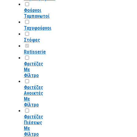
Φούρνοι
Ταμπανωτοί
Ταχυφούρνοι
Στόφες
Rotisserie
Φριτέζες
Με
Φίλτρο
Φριτέζες
Ανοικτές
Με
Φίλτρο
Φριτέζες
Πιέσεως
Με
Φίλτρο