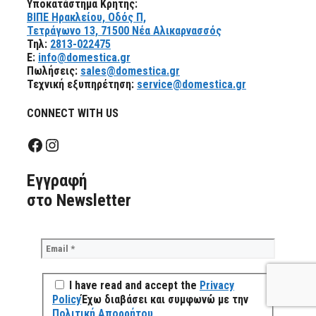
Υποκατάστημα Κρήτης:
ΒΙΠΕ Ηρακλείου, Οδός Π,
Τετράγωνο 13, 71500 Νέα Αλικαρνασσός
Τηλ:
2813-022475
E:
info@domestica.gr
Πωλήσεις:
sales@domestica.gr
Τεχνική εξυπηρέτηση:
service@domestica.gr
CONNECT WITH US
Facebook
Instagram
Eγγραφή
στο Newsletter
I have read and accept the
Privacy
Policy
Έχω διαβάσει και συμφωνώ με την
Πολιτική Απορρήτου