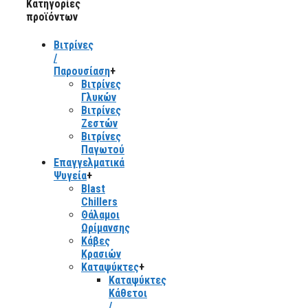
Κατηγορίες
προϊόντων
Βιτρίνες
/
Παρουσίαση
+
Βιτρίνες
Γλυκών
Βιτρίνες
Ζεστών
Βιτρίνες
Παγωτού
Επαγγελματικά
Ψυγεία
+
Blast
Chillers
Θάλαμοι
Ωρίμανσης
Κάβες
Κρασιών
Καταψύκτες
+
Καταψύκτες
Κάθετοι
/