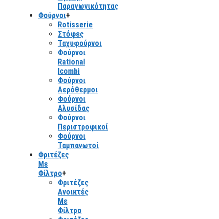
Παραγωγικότητας
Φούρνοι
+
Rotisserie
Στόφες
Ταχυφούρνοι
Φούρνοι
Rational
Icombi
Φούρνοι
Αερόθερμοι
Φούρνοι
Αλυσίδας
Φούρνοι
Περιστροφικοί
Φούρνοι
Ταμπανωτοί
Φριτέζες
Με
Φίλτρο
+
Φριτέζες
Ανοικτές
Με
Φίλτρο