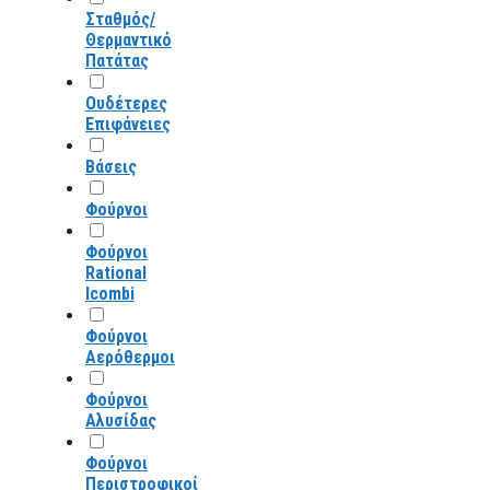
Σταθμός/
Θερμαντικό
Πατάτας
Ουδέτερες
Επιφάνειες
Βάσεις
Φούρνοι
Φούρνοι
Rational
Icombi
Φούρνοι
Αερόθερμοι
Φούρνοι
Αλυσίδας
Φούρνοι
Περιστροφικοί