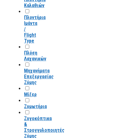
Καλαθιών
Πλυντήρια
Ιμάντα
/
Flight
Type
Πλύση
Λαχανικών
Μηχανήματα
Επεξεργασίας
Ζύμης
Μίξερ
Ζυμωτήρια
Ζυγοκόπτικα
&
Στρογγυλοποιητές
Ζύμης