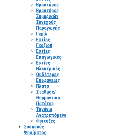
Βραστήρες
Βραστήρες
Ζυμαρικών
Συνεχούς
Παραγωγής
Γκριλ
Εστίες
Γκαζιού
Εστίες
Επαγωγικές
Εστίες
Ηλεκτρικές
Ουδέτερες
Επιφάνειες
Πλάτο
Σταθμός/
Θερμαντικό
Πατάτας
Τηγάνια
Ανατρεπόμενα
Φριτέζες
Συσκευές
Ψησίματος