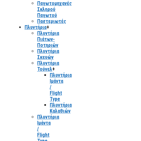
Παγωτομηχανές
Σκληρού
Παγωτού
Παστεριωτές
Πλυντήρια
+
Πλυντήρια
Πιάτων-
Ποτηριών
Πλυντήρια
Σκευών
Πλυντήρια
Τούνελ
+
Πλυντήρια
Ιμάντα
/
Flight
Type
Πλυντήρια
Καλαθιών
Πλυντήρια
Ιμάντα
/
Flight
Type