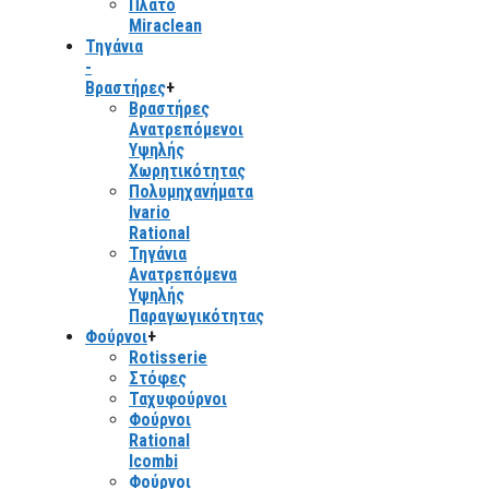
Πλάτο
Miraclean
Τηγάνια
-
Βραστήρες
+
Βραστήρες
Ανατρεπόμενοι
Υψηλής
Χωρητικότητας
Πολυμηχανήματα
Ivario
Rational
Τηγάνια
Ανατρεπόμενα
Υψηλής
Παραγωγικότητας
Φούρνοι
+
Rotisserie
Στόφες
Ταχυφούρνοι
Φούρνοι
Rational
Icombi
Φούρνοι