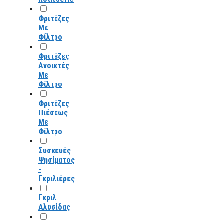
Φριτέζες
Με
Φίλτρο
Φριτέζες
Ανοικτές
Με
Φίλτρο
Φριτέζες
Πιέσεως
Με
Φίλτρο
Συσκευές
Ψησίματος
-
Γκριλιέρες
Γκριλ
Αλυσίδας