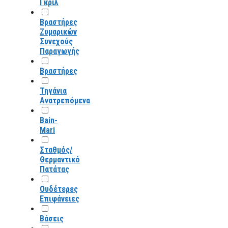
Γκριλ
Βραστήρες
Ζυμαρικών
Συνεχούς
Παραγωγής
Βραστήρες
Τηγάνια
Ανατρεπόμενα
Bain-
Mari
Σταθμός/
Θερμαντικό
Πατάτας
Ουδέτερες
Επιφάνειες
Βάσεις