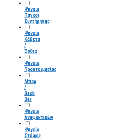
Ψυγεία
Πάγκοι
Συντήρησης
Ψυγεία
Κάθετα
/
Όρθια
Ψυγεία
Προετοιμασίας
Μπαρ
/
Back
Bar
Ψυγεία
Αναψυκτικών
Ψυγεία
Στόφες