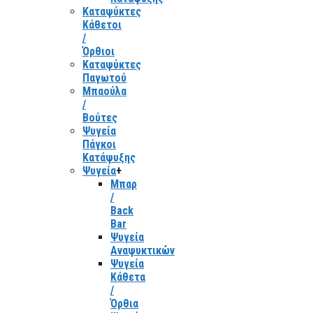
Καταψύκτες
Κάθετοι
/
Όρθιοι
Καταψύκτες
Παγωτού
Μπαούλα
/
Βούτες
Ψυγεία
Πάγκοι
Κατάψυξης
Ψυγεία
+
Μπαρ
/
Back
Bar
Ψυγεία
Αναψυκτικών
Ψυγεία
Κάθετα
/
Όρθια