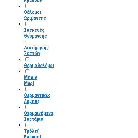
Κρασιών
Θάλαμοι
Ωρίμανσης
Συσκευές
Θέρμανσης
-
Διατήρησης
Ζεστών
Θερμοθαλάμοι
Μπαιν
Μαρί
Θερμαντικές
Λάμπες
Θερμαινόμενα
Συρτάρια
Τρόλεϊ
Banquet