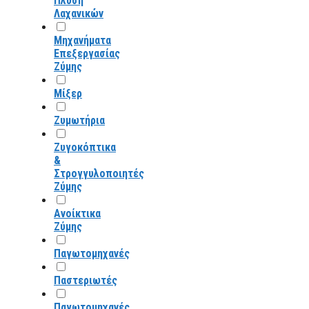
Πλύση
Λαχανικών
Μηχανήματα
Επεξεργασίας
Ζύμης
Μίξερ
Ζυμωτήρια
Ζυγοκόπτικα
&
Στρογγυλοποιητές
Ζύμης
Ανοίκτικα
Ζύμης
Παγωτομηχανές
Παστεριωτές
Παγωτομηχανές