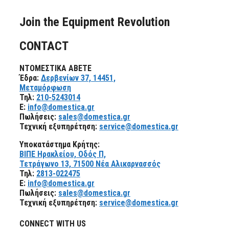
Join the Equipment Revolution
CONTACT
ΝΤΟΜΕΣΤΙΚΑ ΑΒΕΤΕ
Έδρα:
Δερβενίων 37, 14451,
Μεταμόρφωση
Τηλ:
210-5243014
E:
info@domestica.gr
Πωλήσεις:
sales@domestica.gr
Τεχνική εξυπηρέτηση:
service@domestica.gr
Υποκατάστημα Κρήτης:
ΒΙΠΕ Ηρακλείου, Οδός Π,
Τετράγωνο 13, 71500 Νέα Αλικαρνασσός
Τηλ:
2813-022475
E:
info@domestica.gr
Πωλήσεις:
sales@domestica.gr
Τεχνική εξυπηρέτηση:
service@domestica.gr
CONNECT WITH US