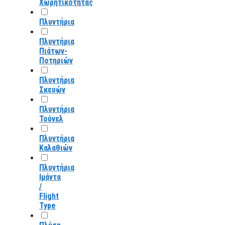
Χωρητικότητας
Πλυντήρια
Πλυντήρια
Πιάτων-
Ποτηριών
Πλυντήρια
Σκευών
Πλυντήρια
Τούνελ
Πλυντήρια
Καλαθιών
Πλυντήρια
Ιμάντα
/
Flight
Type