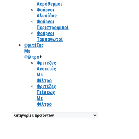
Αερόθερμοι
Φούρνοι
Αλυσίδας
Φούρνοι
Περιστροφικοί
Φούρνοι
Ταμπανωτοί
Φριτέζες
Με
Φίλτρο
+
Φριτέζες
Ανοικτές
Με
Φίλτρο
Φριτέζες
Πιέσεως
Με
Φίλτρο