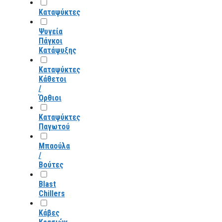
Καταψύκτες
Ψυγεία
Πάγκοι
Κατάψυξης
Καταψύκτες
Κάθετοι
/
Όρθιοι
Καταψύκτες
Παγωτού
Μπαούλα
/
Βούτες
Blast
Chillers
Κάβες