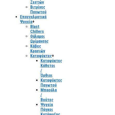
Ζεστών
Βιτρίνες
Παγωτού
Επαγγελματικά
Ψυγεία
+
Blast
Chillers
Θάλαμοι
Ωρίμανσης
Κάβες
Κρασιών
Καταψύκτες
+
Καταψύκτες
Κάθετοι
/
Όρθιοι
Καταψύκτες
Παγωτού
Μπαούλα
/
Βούτες
Ψυγεία
Πάγκοι
Κατάψυξης