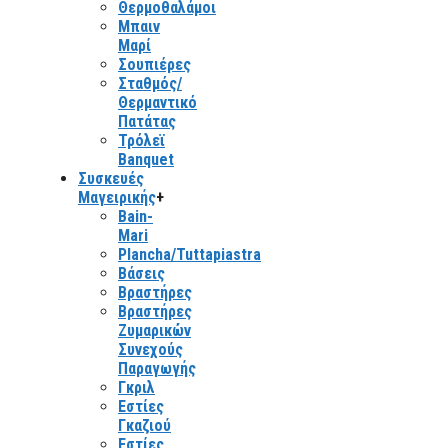
Θερμοθαλάμοι
Μπαιν
Μαρί
Σουπιέρες
Σταθμός/
Θερμαντικό
Πατάτας
Τρόλεϊ
Banquet
Συσκευές
Μαγειρικής
+
Bain-
Mari
Plancha/Tuttapiastra
Βάσεις
Βραστήρες
Βραστήρες
Ζυμαρικών
Συνεχούς
Παραγωγής
Γκριλ
Εστίες
Γκαζιού
Εστίες