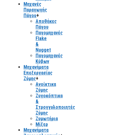
Μηχανές
Παραγωγής
Πάγου
+
Αποθήκες
Πάγου
Παγομηχανές
Flake
&
Nugget
Παγομηχανές
Κύβων
Μηχανήματα
Επεξεργασίας
Ζύμης
+
Ανοίκτικα
Ζύμης
Ζυγοκόπτικα
&
Στρογγυλοποιητές
Ζύμης
Ζυμωτήρια
Μίξερ
Μηχανήματα