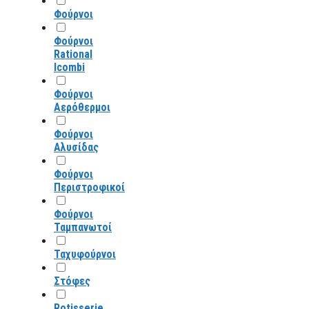
Φούρνοι
Φούρνοι
Rational
Icombi
Φούρνοι
Αερόθερμοι
Φούρνοι
Αλυσίδας
Φούρνοι
Περιστροφικοί
Φούρνοι
Ταμπανωτοί
Ταχυφούρνοι
Στόφες
Rotisserie