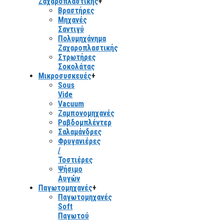
Ζαχαροπλαστικής
+
Βραστήρες
Μηχανές
Σαντιγύ
Πολυμηχάνημα
Ζαχαροπλαστικής
Στρωτήρες
Σοκολάτας
Μικροσυσκευές
+
Sous
Vide
Vacuum
Ζαμπονομηχανές
Ραβδομπλέντερ
Σαλαμάνδρες
Φρυγανιέρες
/
Τοστιέρες
Ψήσιμο
Αυγών
Παγωτομηχανές
+
Παγωτομηχανές
Soft
Παγωτού