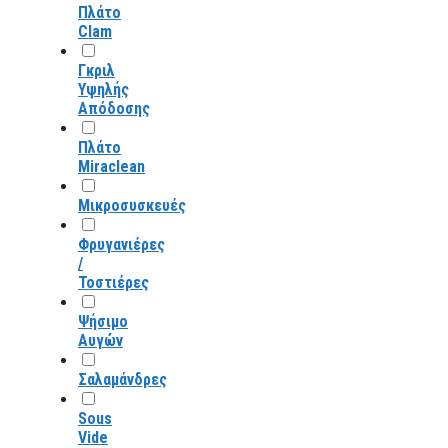
Πλάτο
Clam
Γκριλ
Υψηλής
Απόδοσης
Πλάτο
Miraclean
Μικροσυσκευές
Φρυγανιέρες
/
Τοστιέρες
Ψήσιμο
Αυγών
Σαλαμάνδρες
Sous
Vide