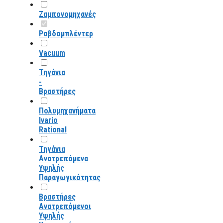
Ζαμπονομηχανές
Ραβδομπλέντερ
Vacuum
Τηγάνια
-
Βραστήρες
Πολυμηχανήματα
Ivario
Rational
Τηγάνια
Ανατρεπόμενα
Υψηλής
Παραγωγικότητας
Βραστήρες
Ανατρεπόμενοι
Υψηλής