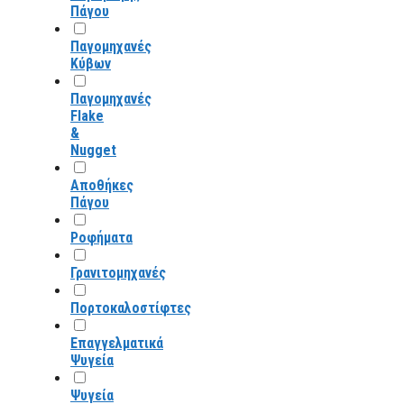
Πάγου
Παγομηχανές
Κύβων
Παγομηχανές
Flake
&
Nugget
Αποθήκες
Πάγου
Ροφήματα
Γρανιτομηχανές
Πορτοκαλοστίφτες
Επαγγελματικά
Ψυγεία
Ψυγεία