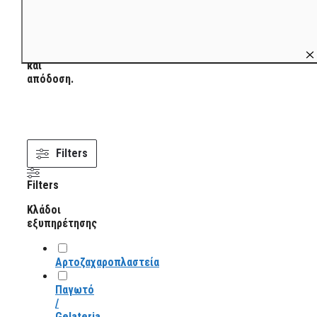
κατασκευασμένα
για
επαγγελματική
αντοχή
και
απόδοση.
Filters
Filters
Κλάδοι
εξυπηρέτησης
Αρτοζαχαροπλαστεία
Παγωτό
/
Gelateria