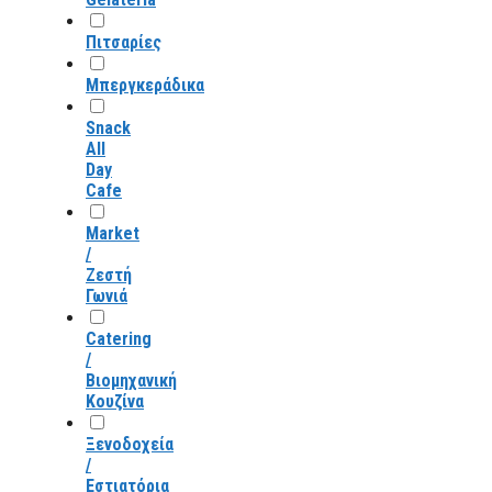
Πιτσαρίες
Μπεργκεράδικα
Snack
All
Day
Cafe
Market
/
Ζεστή
Γωνιά
Catering
/
Βιομηχανική
Κουζίνα
Ξενοδοχεία
/
Εστιατόρια