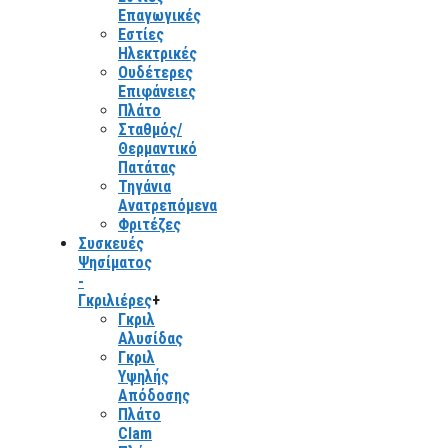
Επαγωγικές
Εστίες
Ηλεκτρικές
Ουδέτερες
Επιφάνειες
Πλάτο
Σταθμός/
Θερμαντικό
Πατάτας
Τηγάνια
Ανατρεπόμενα
Φριτέζες
Συσκευές
Ψησίματος
-
Γκριλιέρες
+
Γκριλ
Αλυσίδας
Γκριλ
Υψηλής
Απόδοσης
Πλάτο
Clam