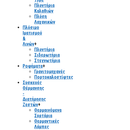
Πλυντήρια
Καλαθιών
Πλύση
Λαχανικών
Πλύσιμο
Ιματισμού
&
Λινών
+
Πλυντήρια
Σιδερωτήρια
Στεγνωτήρια
Ροφήματα
+
Γρανιτομηχανές
Πορτοκαλοστίφτες
Συσκευές
Θέρμανσης
-
Διατήρησης
Ζεστών
+
Θερμαινόμενα
Συρτάρια
Θερμαντικές
Λάμπες